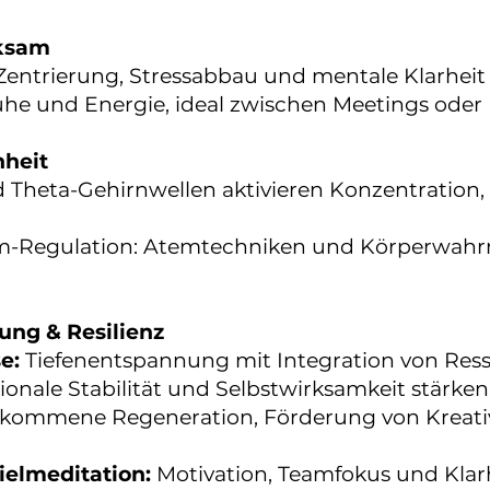
rksam
Zentrierung, Stressabbau und mentale Klarheit f
he und Energie, ideal zwischen Meetings oder 
nheit
d Theta-Gehirnwellen aktivieren Konzentration,
em-Regulation: Atemtechniken und Körperwah
ung & Resilienz
e:
Tiefenentspannung mit Integration von Resso
ionale Stabilität und Selbstwirksamkeit stärken
lkommene Regeneration, Förderung von Kreativ
Zielmeditation:
Motivation, Teamfokus und Klarh