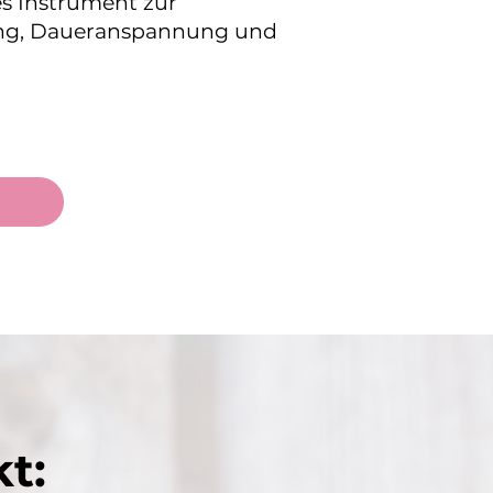
es Instrument zur
tung, Daueranspannung und
t: