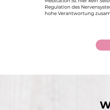
Meditation ist hier kein Se
Regulation des Nervensyst
hohe Verantwortung zusam
W