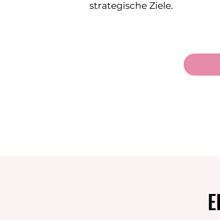
strategische Ziele.
E
E