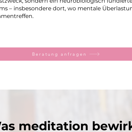
lbstzweck, sondern ein neurobiologisch fundiert
ems – insbesondere dort, wo mentale Überlas
mentreffen.
Beratung anfragen
as meditation bewirk