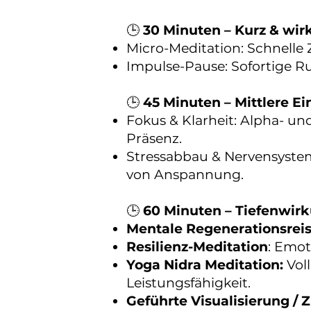
🕒
30 Minuten – Kurz & wi
Micro-Meditation: Schnelle 
Impulse-Pause: Sofortige Ru
🕒
45 Minuten – Mittlere Ei
Fokus & Klarheit: Alpha- un
Präsenz.
Stressabbau & Nervensyst
von Anspannung.
🕒
60 Minuten – Tiefenwirk
Mentale Regenerationsreis
Resilienz-Meditation
: Emot
Yoga Nidra Meditation:
Vol
Leistungsfähigkeit.
Geführte Visualisierung / 