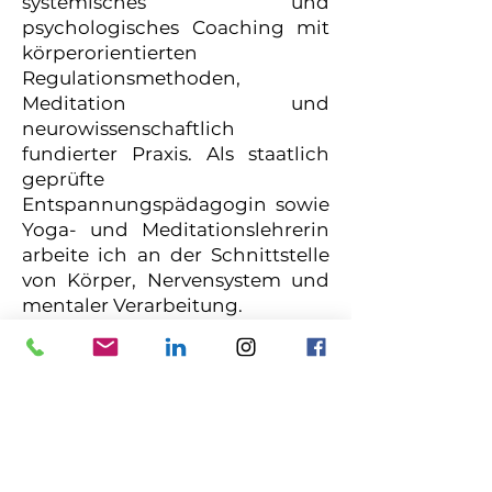
systemisches und
psychologisches Coaching mit
körperorientierten
Regulationsmethoden,
Meditation und
neurowissenschaftlich
fundierter Praxis. Als staatlich
geprüfte
Entspannungspädagogin sowie
Yoga- und Meditationslehrerin
arbeite ich an der Schnittstelle
von Körper, Nervensystem und
mentaler Verarbeitung.
In meine Arbeit fließen sowohl
fundierte Ausbildung als auch
langjährige praktische
Erfahrung ein. Mein Fokus liegt
darauf, Regulation nicht nur zu
verstehen, sondern im eigenen
Körper erfahrbar zu machen.