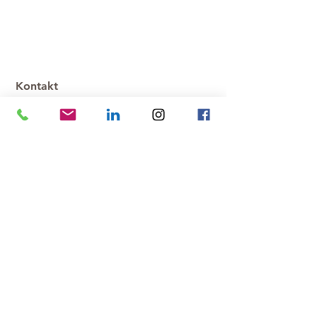
Kontakt
Anmeldung & Registrierung
Impressum / Datenschutz
Allgemeine Geschäftsbedingungen
Widerrufsbelehrung
© 01/2026 by Franca Hellwig.
CINSR™ – Culturally Informed
Nervous System Regulation ist ein
von Franca Hellwig entwickelter