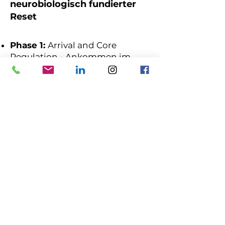
neurobiologisch fundierter
Reset
​P
hase 1:
Arrival and Core
Regulation - Ankommen im
Raum mit gezielter Vagus-
Aktivierung über den Atem​
Phase 2:
Propriozeption & Body
Scan - Eigenwahrnehmung von
Kopf bis Fuß, um tiefsitzende
Starre und Blockaden im Körper
zu lokalisieren
Phase 3:
Somatic Focus - Der
thematische Hauptteil. Hier
kann ein Fokus gewählt werden
aus verschiedenen Bereichen,
wie Linderung von Kopf- und