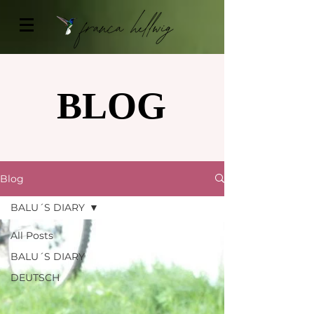
BLOG
BLOG
Blog
BALU´S DIARY
All Posts
BALU´S DIARY
DEUTSCH