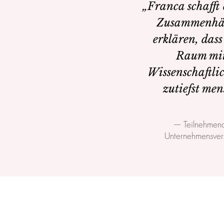
„Franca schafft 
Zusammenhän
erklären, dass
Raum mit
Wissenschaftlic
zutiefst men
— Teilnehmend
Unternehmensver