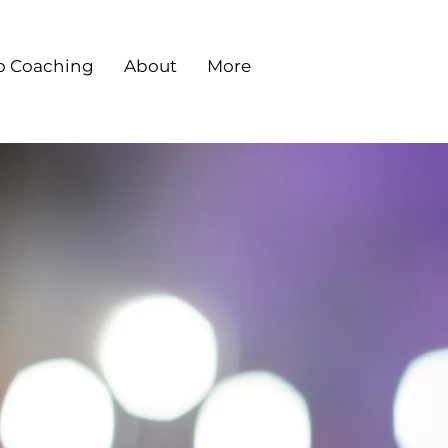
o Coaching
About
More