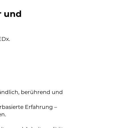
r und
EDx.
ändlich, berührend und
basierte Erfahrung –
en.