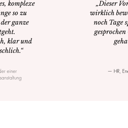
es, komplexe
„Dieser Vo
ge so zu
wirklich bew
 der ganze
noch Tage s
geht.
gesprochen
h, klar und
geha
schlich.“
er einer
— HR, Ene
sanstaltung