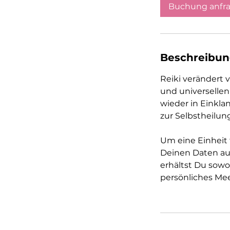
d
Buchung anfr
3
0
M
i
Beschreibu
n
.
Reiki verändert v
und universellen
wieder in Einkl
zur Selbstheilu
Um eine Einheit 
Deinen Daten aus
erhältst Du sowo
persönliches Mee