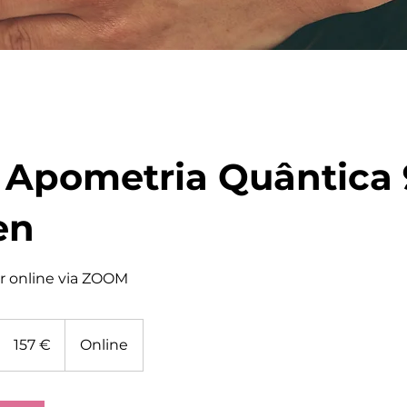
/ Apometria Quântica
en
r online via ZOOM
157
Euro
157 €
Online