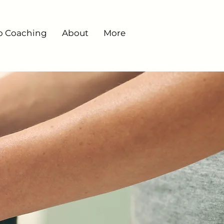
o Coaching
About
More