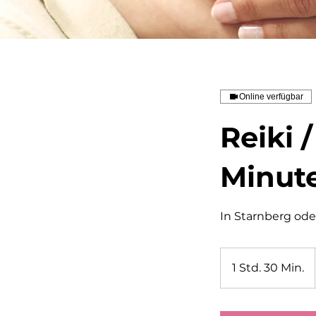
Online verfügbar
Reiki 
Minut
In Starnberg ode
1 Std. 30 Min.
1
S
t