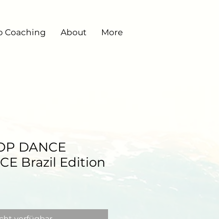
o Coaching
About
More
OP DANCE
E Brazil Edition
cht verfügbar