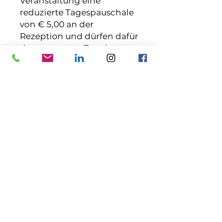
Veranstaltung eine
reduzierte Tagespauschale
von € 5,00 an der
Rezeption und dürfen dafür
den gesamten Tag das
Studio inklusive Sauna
nutzen :-)
Kontakt
Anmeldung & Registrierung
Impressum / Datenschutz
Allgemeine Geschäftsbedingungen
Widerrufsbelehrung