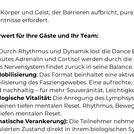
 Körper und Geist, der Barrieren aufbricht, pure 
ntnisse erfordert.
wert für Ihre Gäste und Ihr Team:
Durch Rhythmus und Dynamik löst die Dance Ex
kutes Adrenalin und Cortisol werden durch di
s Nervensystem findet zurück in seine Balance.
obilisierung
: Das Format beinhaltet eine aktiv
lisierung des Fasziengewebes. Eine aufrechte,
d nachhaltig – für mehr Souveränität, Leichtigk
ogische Vitalität:
Die Anregung des Lymphsys
 einen tiefen mentalen Reset. Rhythmus, Bewe
tiefen mentalen Reset.
matische Verankerung):
Die Teilnehmer nehmen
lierten Zustand direkt in ihrem biologischen S